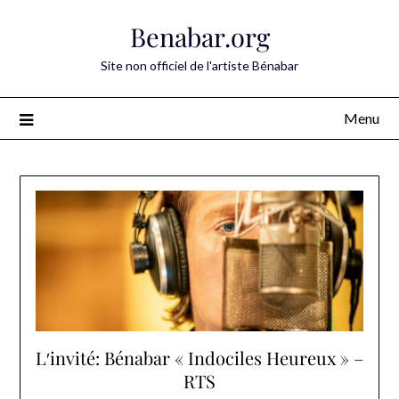
Skip
Benabar.org
to
content
Site non officiel de l'artiste Bénabar
Menu
Lʹinvité: Bénabar « Indociles Heureux » –
RTS